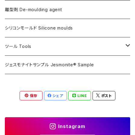
金属仕上げ副資材
AQSコートAC100用
シリコン
離型剤 De-moulding agent
フレキシガードシーラーAC730用
アルギン酸塩（アルジネート）
シリコンモールド Silicone moulds
ステインプルーフコートAC100/AC730両用
ツール Tools
攪拌ブレード Mixing blade
ジェスモナイトサンプル Jesmonite® Sample
研磨 Sanding
保存
シェア
LINE
ポスト
刷毛 Brush
カップ Cup
Instagram