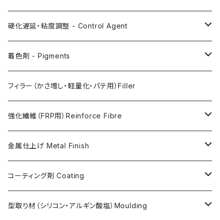
AC200
硬化遅延・粘度調整 - Control Agent
AC730
Retarder（硬化遅延剤）
着色剤 - Pigments
FLEX METAL
Thixotrope for AC100（増粘・タレ止め剤）
Jesmonite製Pigments
フィラー（かさ増し・軽量化・パテ用）Filler
Softener for AC730 (粘度低下剤)
日本製Pigments
強化繊維（FRP用）Reinforce Fibre
ガラス繊維 AC100用
金属仕上げ Metal Finish
ガラス繊維 AC730用
Metal Filler (AC100用金属粉)・鉄粉
コーティング剤 Coating
天然繊維 AC100/AC730共用
Flex Metal (AC730ベースの金属粉入り主材)
アクリリックシーラーAC100用
型取り材（シリコン・アルギン酸塩）Moulding