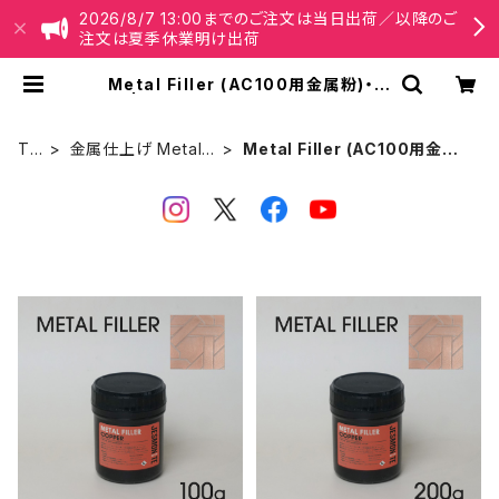
2026/8/7 13:00までのご注文は当日出荷／以降のご
注文は夏季休業明け出荷
Metal Filler (AC100用金属粉)・鉄
粉 | Jesmonite® Japan【公式】オ
ンラインショップ
TO
金属仕上げ Metal F
Metal Filler (AC100用金属
P
inish
粉)・鉄粉