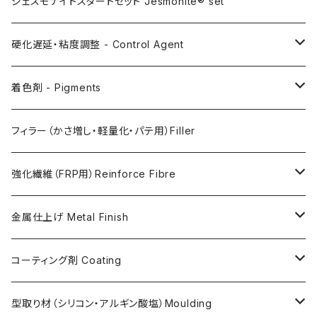
AC100
ジェスモナイトスタートセット Jesmonite® set
AC200
硬化遅延・粘度調整 - Control Agent
AC730
Retarder（硬化遅延剤）
着色剤 - Pigments
FLEX METAL
Thixotrope for AC100（増粘・タレ止め剤）
Jesmonite製Pigments
フィラー（かさ増し・軽量化・パテ用）Filler
Softener for AC730 (粘度低下剤)
日本製Pigments
強化繊維（FRP用）Reinforce Fibre
ガラス繊維 AC100用
金属仕上げ Metal Finish
ガラス繊維 AC730用
Metal Filler (AC100用金属粉)・鉄粉
コーティング剤 Coating
天然繊維 AC100/AC730共用
Flex Metal (AC730ベースの金属粉入り主材)
アクリリックシーラーAC100用
型取り材（シリコン・アルギン酸塩）Moulding