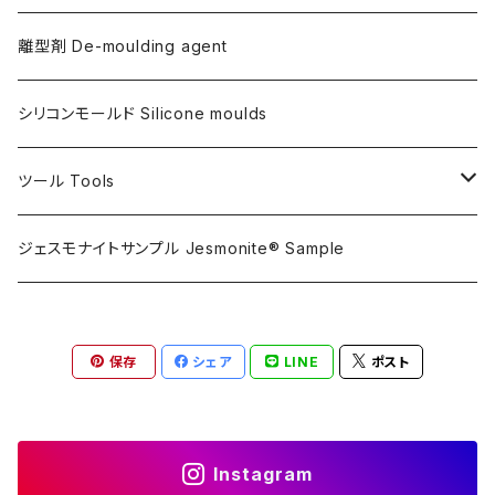
金属仕上げ副資材
AQSコートAC100用
シリコン
離型剤 De-moulding agent
フレキシガードシーラーAC730用
アルギン酸塩（アルジネート）
シリコンモールド Silicone moulds
ステインプルーフコートAC100/AC730両用
ツール Tools
攪拌ブレード Mixing blade
ジェスモナイトサンプル Jesmonite® Sample
研磨 Sanding
保存
シェア
LINE
ポスト
刷毛 Brush
カップ Cup
Instagram