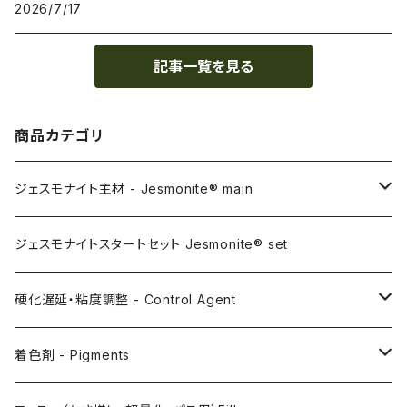
2026/7/17
記事一覧を見る
商品カテゴリ
ジェスモナイト主材 - Jesmonite® main
AC100
ジェスモナイトスタートセット Jesmonite® set
AC200
硬化遅延・粘度調整 - Control Agent
AC730
Retarder（硬化遅延剤）
着色剤 - Pigments