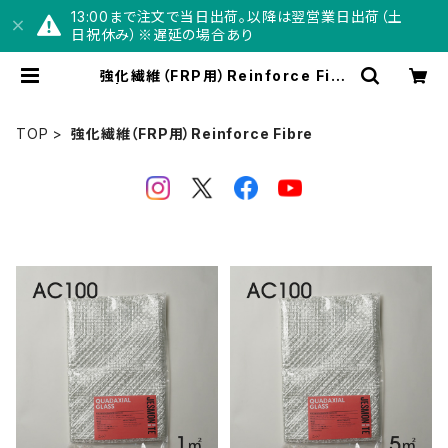
13:00まで注文で当日出荷。以降は翌営業日出荷（土
日祝休み）※遅延の場合あり
強化繊維（FRP用）Reinforce Fibr
e | Jesmonite® Japan【公式】オ
ンラインショップ
TOP
強化繊維（FRP用）Reinforce Fibre