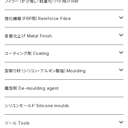
FLEX METAL
Thixotrope for AC100（増粘・タレ止め剤）
Jesmonite製Pigments
フィラー（かさ増し・軽量化・パテ用）Filler
Softener for AC730 (粘度低下剤)
日本製Pigments
強化繊維（FRP用）Reinforce Fibre
ガラス繊維 AC100用
金属仕上げ Metal Finish
ガラス繊維 AC730用
Metal Filler (AC100用金属粉)・鉄粉
コーティング剤 Coating
天然繊維 AC100/AC730共用
Flex Metal (AC730ベースの金属粉入り主材)
アクリリックシーラーAC100用
型取り材（シリコン・アルギン酸塩）Moulding
金属仕上げ副資材
AQSコートAC100用
シリコン
離型剤 De-moulding agent
フレキシガードシーラーAC730用
アルギン酸塩（アルジネート）
シリコンモールド Silicone moulds
ステインプルーフコートAC100/AC730両用
ツール Tools