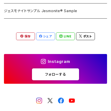
攪拌ブレード Mixing blade
ジェスモナイトサンプル Jesmonite® Sample
研磨 Sanding
保存
シェア
LINE
ポスト
刷毛 Brush
カップ Cup
Instagram
接着剤 Glue
フォローする
マスク Mask