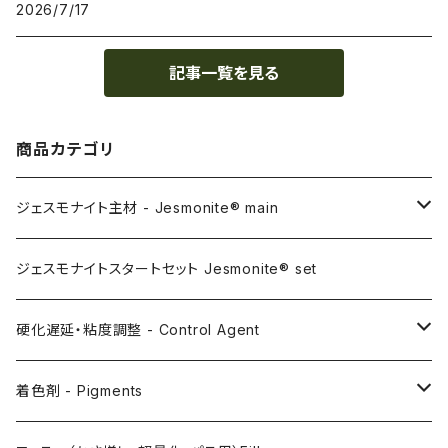
2026/7/17
記事一覧を見る
商品カテゴリ
ジェスモナイト主材 - Jesmonite® main
AC100
ジェスモナイトスタートセット Jesmonite® set
AC200
硬化遅延・粘度調整 - Control Agent
AC730
Retarder（硬化遅延剤）
着色剤 - Pigments