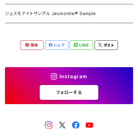
攪拌ブレード Mixing blade
ジェスモナイトサンプル Jesmonite® Sample
研磨 Sanding
保存
シェア
LINE
ポスト
刷毛 Brush
カップ Cup
Instagram
接着剤 Glue
フォローする
マスク Mask