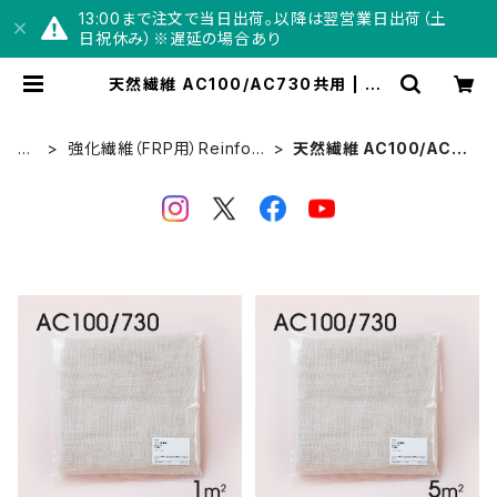
13:00まで注文で当日出荷。以降は翌営業日出荷（土
日祝休み）※遅延の場合あり
天然繊維 AC100/AC730共用 | Je
smonite® Japan【公式】オンライ
ンショップ
T
強化繊維（FRP用）Reinforc
天然繊維 AC100/AC7
OP
e Fibre
30共用