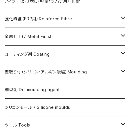
FLEX METAL
Thixotrope for AC100（増粘・タレ止め剤）
Jesmonite製Pigments
フィラー（かさ増し・軽量化・パテ用）Filler
Softener for AC730 (粘度低下剤)
日本製Pigments
強化繊維（FRP用）Reinforce Fibre
ガラス繊維 AC100用
金属仕上げ Metal Finish
ガラス繊維 AC730用
Metal Filler (AC100用金属粉)・鉄粉
コーティング剤 Coating
天然繊維 AC100/AC730共用
Flex Metal (AC730ベースの金属粉入り主材)
アクリリックシーラーAC100用
型取り材（シリコン・アルギン酸塩）Moulding
金属仕上げ副資材
AQSコートAC100用
シリコン
離型剤 De-moulding agent
フレキシガードシーラーAC730用
アルギン酸塩（アルジネート）
シリコンモールド Silicone moulds
ステインプルーフコートAC100/AC730両用
ツール Tools