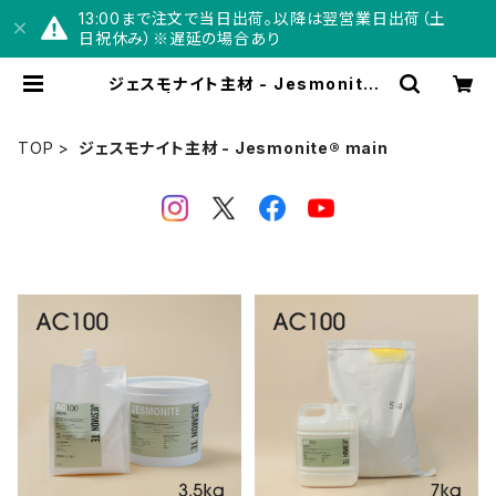
13:00まで注文で当日出荷。以降は翌営業日出荷（土
日祝休み）※遅延の場合あり
ジェスモナイト主材 - Jesmonite®
main | Jesmonite® Japan【公
式】オンラインショップ
TOP
ジェスモナイト主材 - Jesmonite® main