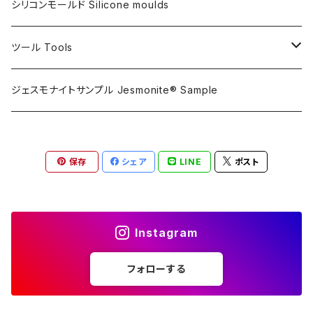
フレキシガードシーラーAC730用
アルギン酸塩（アルジネート）
シリコンモールド Silicone moulds
ステインプルーフコートAC100/AC730両用
ツール Tools
攪拌ブレード Mixing blade
ジェスモナイトサンプル Jesmonite® Sample
研磨 Sanding
保存
シェア
LINE
ポスト
刷毛 Brush
カップ Cup
Instagram
接着剤 Glue
フォローする
マスク Mask