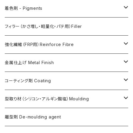
AC730
Retarder（硬化遅延剤）
着色剤 - Pigments
FLEX METAL
Thixotrope for AC100（増粘・タレ止め剤）
Jesmonite製Pigments
フィラー（かさ増し・軽量化・パテ用）Filler
Softener for AC730 (粘度低下剤)
日本製Pigments
強化繊維（FRP用）Reinforce Fibre
ガラス繊維 AC100用
金属仕上げ Metal Finish
ガラス繊維 AC730用
Metal Filler (AC100用金属粉)・鉄粉
コーティング剤 Coating
天然繊維 AC100/AC730共用
Flex Metal (AC730ベースの金属粉入り主材)
アクリリックシーラーAC100用
型取り材（シリコン・アルギン酸塩）Moulding
金属仕上げ副資材
AQSコートAC100用
シリコン
離型剤 De-moulding agent