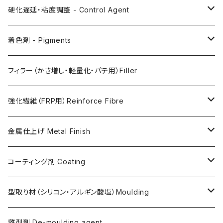
AC200
硬化遅延・粘度調整 - Control Agent
AC730
Retarder（硬化遅延剤）
着色剤 - Pigments
FLEX METAL
Thixotrope for AC100（増粘・タレ止め剤）
Jesmonite製Pigments
フィラー（かさ増し・軽量化・パテ用）Filler
Softener for AC730 (粘度低下剤)
日本製Pigments
強化繊維（FRP用）Reinforce Fibre
ガラス繊維 AC100用
金属仕上げ Metal Finish
ガラス繊維 AC730用
Metal Filler (AC100用金属粉)・鉄粉
コーティング剤 Coating
天然繊維 AC100/AC730共用
Flex Metal (AC730ベースの金属粉入り主材)
アクリリックシーラーAC100用
型取り材（シリコン・アルギン酸塩）Moulding
金属仕上げ副資材
AQSコートAC100用
シリコン
離型剤 De-moulding agent