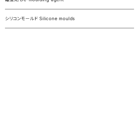
フレキシガードシーラーAC730用
アルギン酸塩（アルジネート）
シリコンモールド Silicone moulds
ステインプルーフコートAC100/AC730両用
ツール Tools
攪拌ブレード Mixing blade
ジェスモナイトサンプル Jesmonite® Sample
キーワードから探す
研磨 Sanding
保存
シェア
LINE
ポスト
刷毛 Brush
カテゴリから探す
カップ Cup
Instagram
Home
着色剤 - Pigments
日本製Pigments
接着剤 Glue
フォローする