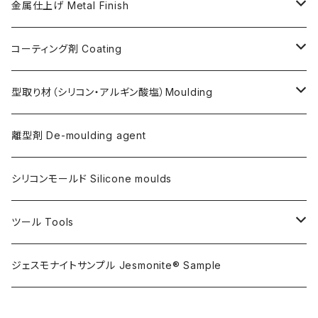
ガラス繊維 AC100用
金属仕上げ Metal Finish
ガラス繊維 AC730用
Metal Filler (AC100用金属粉)・鉄粉
コーティング剤 Coating
天然繊維 AC100/AC730共用
Flex Metal (AC730ベースの金属粉入り主材)
アクリリックシーラーAC100用
型取り材（シリコン・アルギン酸塩）Moulding
金属仕上げ副資材
AQSコートAC100用
シリコン
離型剤 De-moulding agent
フレキシガードシーラーAC730用
アルギン酸塩（アルジネート）
シリコンモールド Silicone moulds
ステインプルーフコートAC100/AC730両用
ツール Tools
攪拌ブレード Mixing blade
ジェスモナイトサンプル Jesmonite® Sample
研磨 Sanding