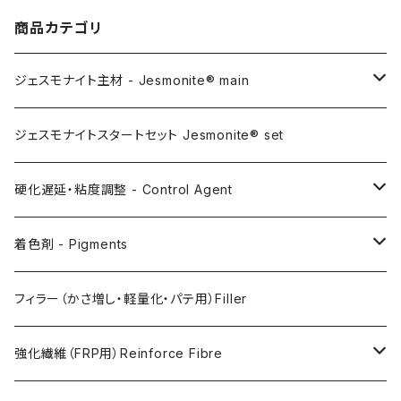
商品カテゴリ
ジェスモナイト主材 - Jesmonite® main
AC100
ジェスモナイトスタートセット Jesmonite® set
AC200
硬化遅延・粘度調整 - Control Agent
AC730
Retarder（硬化遅延剤）
着色剤 - Pigments
FLEX METAL
Thixotrope for AC100（増粘・タレ止め剤）
Jesmonite製Pigments
フィラー（かさ増し・軽量化・パテ用）Filler
Softener for AC730 (粘度低下剤)
日本製Pigments
強化繊維（FRP用）Reinforce Fibre