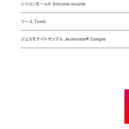
フレキシガードシーラーAC730用
アルギン酸塩（アルジネート）
シリコンモールド Silicone moulds
ステインプルーフコートAC100/AC730両用
ツール Tools
攪拌ブレード Mixing blade
ジェスモナイトサンプル Jesmonite® Sample
研磨 Sanding
刷毛 Brush
カップ Cup
接着剤 Glue
マスク Mask