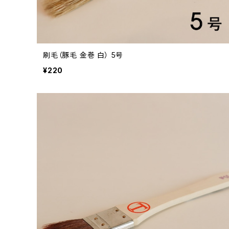
刷毛（豚毛 金巻 白） 5号
¥220