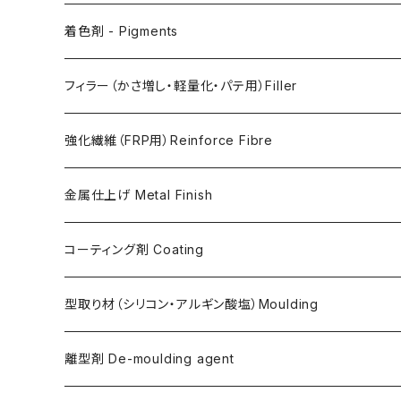
AC730
Retarder（硬化遅延剤）
着色剤 - Pigments
FLEX METAL
Thixotrope for AC100（増粘・タレ止め剤）
Jesmonite製Pigments
フィラー（かさ増し・軽量化・パテ用）Filler
Softener for AC730 (粘度低下剤)
日本製Pigments
強化繊維（FRP用）Reinforce Fibre
ガラス繊維 AC100用
金属仕上げ Metal Finish
ガラス繊維 AC730用
Metal Filler (AC100用金属粉)・鉄粉
コーティング剤 Coating
天然繊維 AC100/AC730共用
Flex Metal (AC730ベースの金属粉入り主材)
アクリリックシーラーAC100用
型取り材（シリコン・アルギン酸塩）Moulding
金属仕上げ副資材
AQSコートAC100用
シリコン
離型剤 De-moulding agent