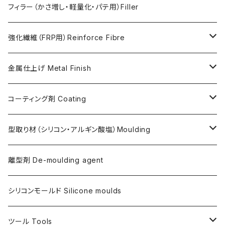
FLEX METAL
Thixotrope for AC100（増粘・タレ止め剤）
Jesmonite製Pigments
フィラー（かさ増し・軽量化・パテ用）Filler
Softener for AC730 (粘度低下剤)
日本製Pigments
強化繊維（FRP用）Reinforce Fibre
ガラス繊維 AC100用
金属仕上げ Metal Finish
ガラス繊維 AC730用
Metal Filler (AC100用金属粉)・鉄粉
コーティング剤 Coating
天然繊維 AC100/AC730共用
Flex Metal (AC730ベースの金属粉入り主材)
アクリリックシーラーAC100用
型取り材（シリコン・アルギン酸塩）Moulding
金属仕上げ副資材
AQSコートAC100用
シリコン
離型剤 De-moulding agent
フレキシガードシーラーAC730用
アルギン酸塩（アルジネート）
シリコンモールド Silicone moulds
ステインプルーフコートAC100/AC730両用
ツール Tools