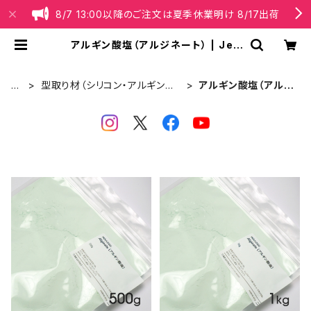
8/7 13:00以降のご注文は夏季休業明け 8/17出荷
アルギン酸塩（アルジネート） | Jes
monite® Japan【公式】オンライン
ショップ
T
型取り材（シリコン・アルギン酸
アルギン酸塩（アルジ
O
塩）Moulding
ネート）
P