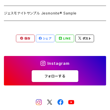
攪拌ブレード Mixing blade
ジェスモナイトサンプル Jesmonite® Sample
研磨 Sanding
保存
シェア
LINE
ポスト
刷毛 Brush
カップ Cup
Instagram
接着剤 Glue
フォローする
マスク Mask