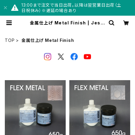
13:00まで注文で当日出荷。以降は翌営業日出荷（土
日祝休み）※遅延の場合あり
金属仕上げ Metal Finish | Jesm
onite® Japan【公式】オンラインシ
ョップ
TOP
金属仕上げ Metal Finish