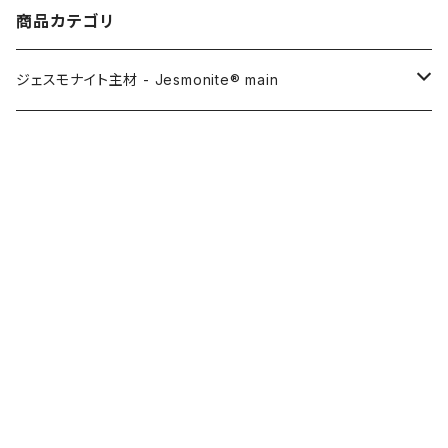
商品カテゴリ
ジェスモナイト主材 - Jesmonite® main
AC100
ジェスモナイトスタートセット Jesmonite® set
AC200
硬化遅延・粘度調整 - Control Agent
キーワードから探す
AC730
Retarder（硬化遅延剤）
着色剤 - Pigments
FLEX METAL
Thixotrope for AC100（増粘・タレ止め剤）
Jesmonite製Pigments
フィラー（かさ増し・軽量化・パテ用）Filler
カテゴリから探す
Softener for AC730 (粘度低下剤)
日本製Pigments
強化繊維（FRP用）Reinforce Fibre
Home
金属仕上げ Metal Finish
ガラス繊維 AC100用
金属仕上げ Metal Finish