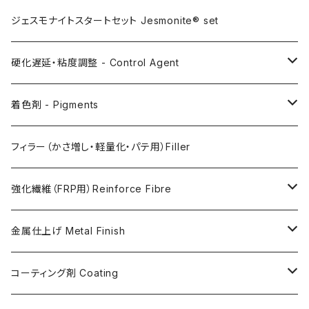
AC100
ジェスモナイトスタートセット Jesmonite® set
AC200
硬化遅延・粘度調整 - Control Agent
AC730
Retarder（硬化遅延剤）
着色剤 - Pigments
FLEX METAL
Thixotrope for AC100（増粘・タレ止め剤）
Jesmonite製Pigments
フィラー（かさ増し・軽量化・パテ用）Filler
Softener for AC730 (粘度低下剤)
日本製Pigments
強化繊維（FRP用）Reinforce Fibre
ガラス繊維 AC100用
金属仕上げ Metal Finish
ガラス繊維 AC730用
Metal Filler (AC100用金属粉)・鉄粉
コーティング剤 Coating