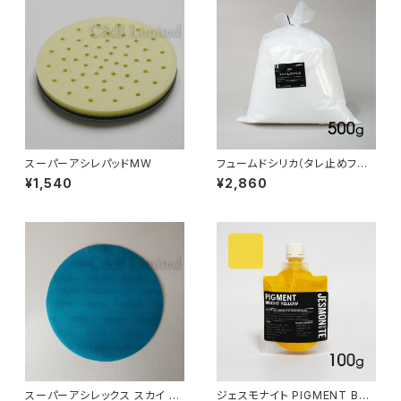
スーパーアシレパッドMW
フュームドシリカ（タレ止めフィラ
ー）500g
¥1,540
¥2,860
スーパーアシレックス スカイ #
ジェスモナイト PIGMENT BRI