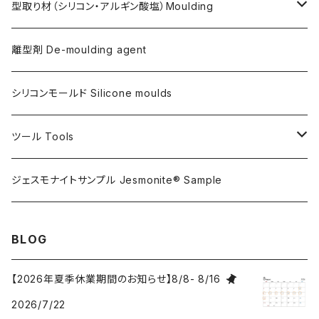
天然繊維 AC100/AC730共用
Flex Metal (AC730ベースの金属粉入り主材)
アクリリックシーラーAC100用
型取り材（シリコン・アルギン酸塩）Moulding
金属仕上げ副資材
AQSコートAC100用
シリコン
離型剤 De-moulding agent
フレキシガードシーラーAC730用
アルギン酸塩（アルジネート）
シリコンモールド Silicone moulds
ステインプルーフコートAC100/AC730両用
ツール Tools
攪拌ブレード Mixing blade
ジェスモナイトサンプル Jesmonite® Sample
研磨 Sanding
BLOG
刷毛 Brush
【2026年夏季休業期間のお知らせ】8/8- 8/16
2026/7/22
カップ Cup