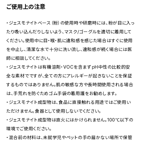
ご使用上の注意
・ジェスモナイトベース（粉）の使用時や研磨時には、粉が目に入っ
たり吸い込んだりしないよう、マスク/ゴーグルを適切に着用して
ください。使用中に目・喉・肌に違和感を感じた場合はすぐに使用
を中止し、清潔な水で十分に洗い流し、違和感が続く場合には医
師に相談してください。
・ジェスモナイトは有機溶剤・VOCを含まずｐH中性の比較的安
全な素材でですが、全ての方にアレルギーが起きないことを保証
するものではありません。肌の敏感な方や長時間使用される場合
は、手荒れを防ぐためゴム手袋の着用護をお勧めします。
・ジェスモナイト成型物は、食品に直接触れる用途ではご使用い
ただけません。食器として使用しないでください。
・ジェスモナイト成型物は直火にはかけられません。100℃以下の
環境でご使用ください。
・混合前の材料は、未就学児やペットの手の届かない場所で保管