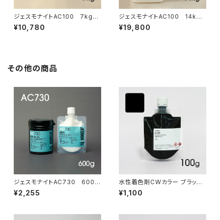
ジェスモナイトAC100 7kgセ
ジェスモナイトAC100 14kg
ット
セット
¥10,780
¥19,800
その他の商品
ジェスモナイトAC730 600g
水性着色剤CWカラー ブラッ
セット（ソフトナー付）
ク 100g
¥2,255
¥1,100