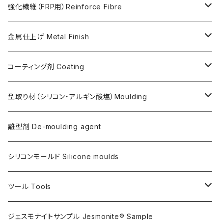
Softener for AC730 (粘度低下剤)
日本製Pigments
強化繊維（FRP用）Reinforce Fibre
ガラス繊維 AC100用
金属仕上げ Metal Finish
ガラス繊維 AC730用
Metal Filler (AC100用金属粉)・鉄粉
コーティング剤 Coating
天然繊維 AC100/AC730共用
Flex Metal (AC730ベースの金属粉入り主材)
アクリリックシーラーAC100用
型取り材（シリコン・アルギン酸塩）Moulding
金属仕上げ副資材
AQSコートAC100用
シリコン
離型剤 De-moulding agent
フレキシガードシーラーAC730用
アルギン酸塩（アルジネート）
シリコンモールド Silicone moulds
ステインプルーフコートAC100/AC730両用
ツール Tools
攪拌ブレード Mixing blade
ジェスモナイトサンプル Jesmonite® Sample