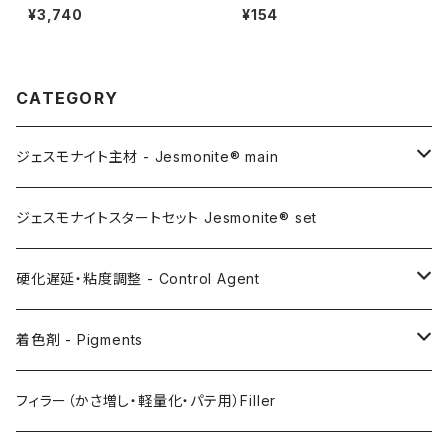
¥3,740
¥154
CATEGORY
ジェスモナイト主材 - Jesmonite® main
AC100
ジェスモナイトスタートセット Jesmonite® set
AC200
硬化遅延・粘度調整 - Control Agent
AC730
Retarder（硬化遅延剤）
着色剤 - Pigments
FLEX METAL
Thixotrope for AC100（増粘・タレ止め剤）
Jesmonite製Pigments
フィラー（かさ増し・軽量化・パテ用）Filler