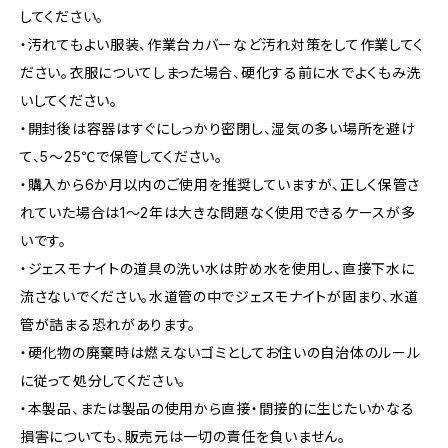
してください。
・汚れてもよい服装、作業台カバーなど汚れ対策をして作業してく
ださい。衣服についてしまった場合、硬化する前に水でよくもみ洗
いしてください。
・開封後は容器はすぐにしっかり密閉し、湿気の多い場所を避け
て、5～25℃で保管してください。
・購入から6か月以内のご使用を推奨していますが、正しく保管さ
れていた場合は1～2年は大きな問題なく使用できるケースが多
いです。
・ジェスモナイトの道具の洗い水は貯め水を使用し、直接下水に
流さないでください。水道管の中でジェスモナイトが固まり、水道
管が詰まる恐れがあります。
・硬化物の廃棄時は燃えないゴミとしてお住いの自治体のルール
に従って処分してください。
・本製品、または製品の使用から直接・間接的に生じたいかなる
損害についても、販売元は一切の責任を負いません。