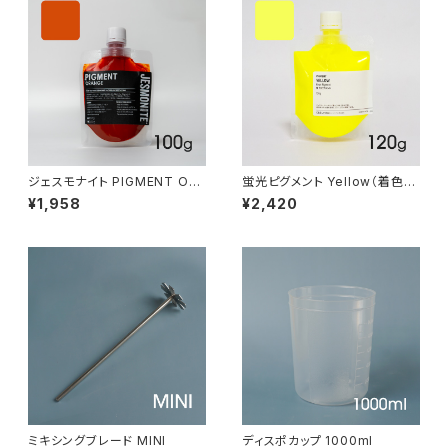
ジェスモナイト PIGMENT OR
蛍光ピグメント Yellow（着色
ANGE 100g（着色剤:オレンジ
剤） 120g
¥1,958
¥2,420
100g）
ミキシングブレード MINI
ディスポカップ 1000ml