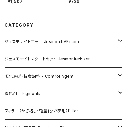
¥1,507
¥726
CATEGORY
ジェスモナイト主材 - Jesmonite® main
AC100
ジェスモナイトスタートセット Jesmonite® set
AC200
硬化遅延・粘度調整 - Control Agent
AC730
Retarder（硬化遅延剤）
着色剤 - Pigments
FLEX METAL
Thixotrope for AC100（増粘・タレ止め剤）
Jesmonite製Pigments
フィラー（かさ増し・軽量化・パテ用）Filler