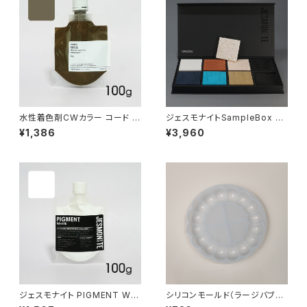
水性着色剤CWカラー コード 1
ジェスモナイトSampleBox A
00g
C100
¥1,386
¥3,960
ジェスモナイト PIGMENT WHI
シリコンモールド（ラージバブル
TE 100g（着色剤:白 100g）
トレイ）