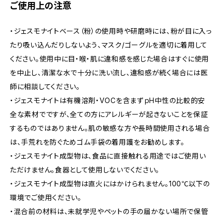
ご使用上の注意
・ジェスモナイトベース（粉）の使用時や研磨時には、粉が目に入っ
たり吸い込んだりしないよう、マスク/ゴーグルを適切に着用して
ください。使用中に目・喉・肌に違和感を感じた場合はすぐに使用
を中止し、清潔な水で十分に洗い流し、違和感が続く場合には医
師に相談してください。
・ジェスモナイトは有機溶剤・VOCを含まずｐH中性の比較的安
全な素材でですが、全ての方にアレルギーが起きないことを保証
するものではありません。肌の敏感な方や長時間使用される場合
は、手荒れを防ぐためゴム手袋の着用護をお勧めします。
・ジェスモナイト成型物は、食品に直接触れる用途ではご使用い
ただけません。食器として使用しないでください。
・ジェスモナイト成型物は直火にはかけられません。100℃以下の
環境でご使用ください。
・混合前の材料は、未就学児やペットの手の届かない場所で保管