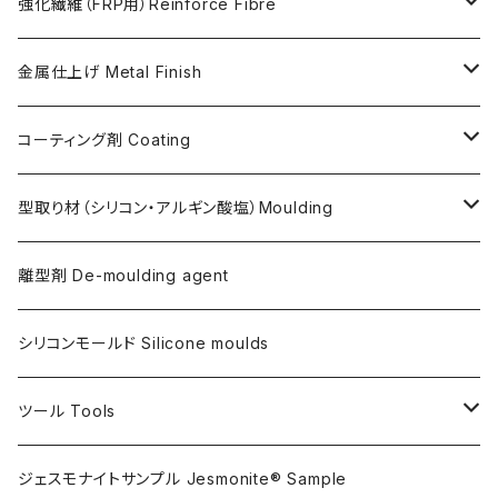
Softener for AC730 (粘度低下剤)
日本製Pigments
強化繊維（FRP用）Reinforce Fibre
ガラス繊維 AC100用
金属仕上げ Metal Finish
ガラス繊維 AC730用
Metal Filler (AC100用金属粉)・鉄粉
コーティング剤 Coating
天然繊維 AC100/AC730共用
Flex Metal (AC730ベースの金属粉入り主材)
アクリリックシーラーAC100用
型取り材（シリコン・アルギン酸塩）Moulding
金属仕上げ副資材
AQSコートAC100用
シリコン
離型剤 De-moulding agent
フレキシガードシーラーAC730用
アルギン酸塩（アルジネート）
シリコンモールド Silicone moulds
ステインプルーフコートAC100/AC730両用
ツール Tools
攪拌ブレード Mixing blade
ジェスモナイトサンプル Jesmonite® Sample