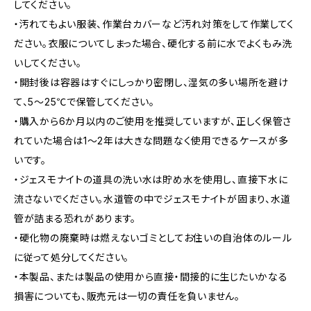
してください。
・汚れてもよい服装、作業台カバーなど汚れ対策をして作業してく
ださい。衣服についてしまった場合、硬化する前に水でよくもみ洗
いしてください。
・開封後は容器はすぐにしっかり密閉し、湿気の多い場所を避け
て、5～25℃で保管してください。
・購入から6か月以内のご使用を推奨していますが、正しく保管さ
れていた場合は1～2年は大きな問題なく使用できるケースが多
いです。
・ジェスモナイトの道具の洗い水は貯め水を使用し、直接下水に
流さないでください。水道管の中でジェスモナイトが固まり、水道
管が詰まる恐れがあります。
・硬化物の廃棄時は燃えないゴミとしてお住いの自治体のルール
に従って処分してください。
・本製品、または製品の使用から直接・間接的に生じたいかなる
損害についても、販売元は一切の責任を負いません。