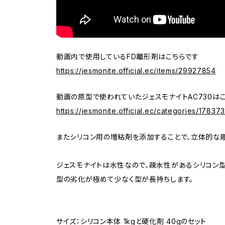
動画内で使用しているFD離形剤はこちらです
https://jesmonite.official.ec/items/29927854
動画の原型で使われていたジェスモナイトAC730は
https://jesmonite.official.ec/categories/17837
またシリコン用の増粘剤を添加することで、立体的な彫
ジェスモナイトは水性なので、疎水性があるシリコン
型の劣化が極めて少なく型が長持ちします。
サイズ：シリコン本体 1kgと硬化剤 40gのセット