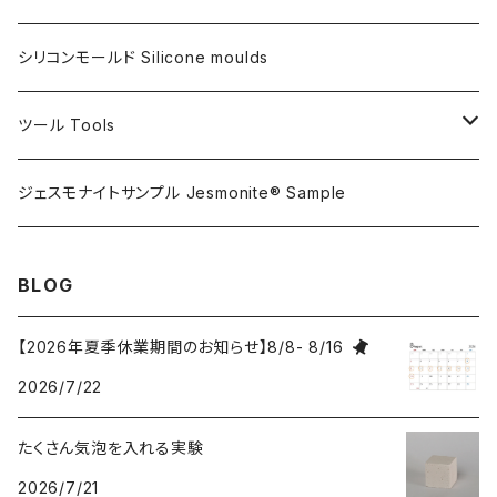
フレキシガードシーラーAC730用
アルギン酸塩（アルジネート）
シリコンモールド Silicone moulds
ステインプルーフコートAC100/AC730両用
ツール Tools
攪拌ブレード Mixing blade
ジェスモナイトサンプル Jesmonite® Sample
研磨 Sanding
BLOG
刷毛 Brush
【2026年夏季休業期間のお知らせ】8/8- 8/16
2026/7/22
カップ Cup
たくさん気泡を入れる実験
接着剤 Glue
2026/7/21