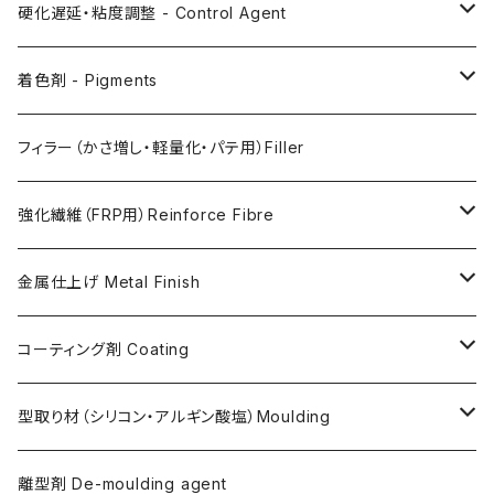
AC200
硬化遅延・粘度調整 - Control Agent
AC730
Retarder（硬化遅延剤）
着色剤 - Pigments
FLEX METAL
Thixotrope for AC100（増粘・タレ止め剤）
Jesmonite製Pigments
フィラー（かさ増し・軽量化・パテ用）Filler
Softener for AC730 (粘度低下剤)
日本製Pigments
強化繊維（FRP用）Reinforce Fibre
ガラス繊維 AC100用
金属仕上げ Metal Finish
ガラス繊維 AC730用
Metal Filler (AC100用金属粉)・鉄粉
コーティング剤 Coating
天然繊維 AC100/AC730共用
Flex Metal (AC730ベースの金属粉入り主材)
アクリリックシーラーAC100用
型取り材（シリコン・アルギン酸塩）Moulding
金属仕上げ副資材
AQSコートAC100用
シリコン
離型剤 De-moulding agent