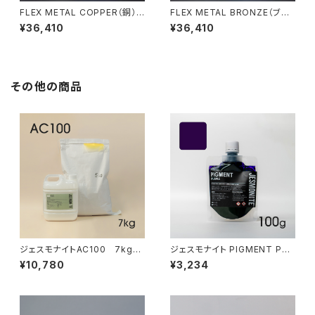
FLEX METAL COPPER（銅）
FLEX METAL BRONZE（ブロ
3.25kgセット
ンズ）3.25kgセット
¥36,410
¥36,410
その他の商品
ジェスモナイトAC100 7kgセ
ジェスモナイト PIGMENT PUR
ット
PLE 100g（着色剤:パープル 10
¥10,780
¥3,234
0g）