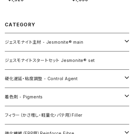
グ 100g）
CATEGORY
ジェスモナイト主材 - Jesmonite® main
AC100
ジェスモナイトスタートセット Jesmonite® set
AC200
硬化遅延・粘度調整 - Control Agent
AC730
Retarder（硬化遅延剤）
着色剤 - Pigments
FLEX METAL
Thixotrope for AC100（増粘・タレ止め剤）
Jesmonite製Pigments
フィラー（かさ増し・軽量化・パテ用）Filler
Softener for AC730 (粘度低下剤)
日本製Pigments
強化繊維（FRP用）Reinforce Fibre