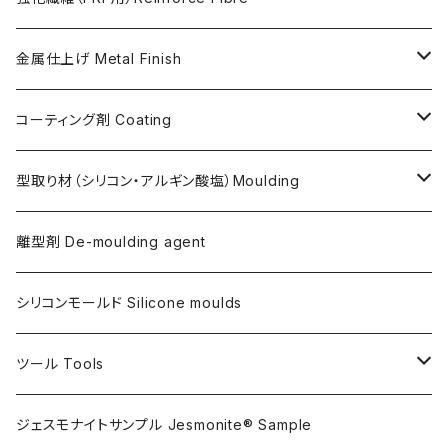
ガラス繊維 AC100用
金属仕上げ Metal Finish
ガラス繊維 AC730用
Metal Filler (AC100用金属粉)・鉄粉
コーティング剤 Coating
天然繊維 AC100/AC730共用
Flex Metal (AC730ベースの金属粉入り主材)
アクリリックシーラーAC100用
型取り材（シリコン・アルギン酸塩）Moulding
金属仕上げ副資材
AQSコートAC100用
シリコン
離型剤 De-moulding agent
フレキシガードシーラーAC730用
アルギン酸塩（アルジネート）
シリコンモールド Silicone moulds
ステインプルーフコートAC100/AC730両用
ツール Tools
攪拌ブレード Mixing blade
ジェスモナイトサンプル Jesmonite® Sample