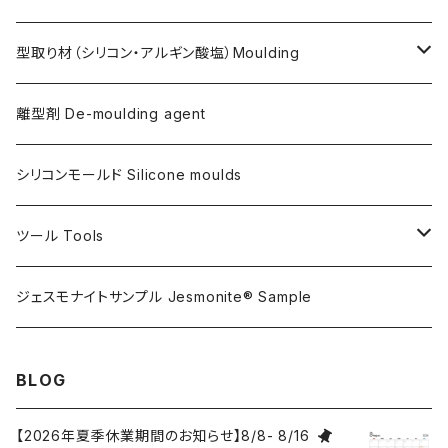
天然繊維 AC100/AC730共用
Flex Metal (AC730ベースの金属粉入り主材)
アクリリックシーラーAC100用
型取り材（シリコン・アルギン酸塩）Moulding
金属仕上げ副資材
AQSコートAC100用
シリコン
離型剤 De-moulding agent
フレキシガードシーラーAC730用
アルギン酸塩（アルジネート）
シリコンモールド Silicone moulds
ステインプルーフコートAC100/AC730両用
ツール Tools
攪拌ブレード Mixing blade
ジェスモナイトサンプル Jesmonite® Sample
研磨 Sanding
BLOG
刷毛 Brush
【2026年夏季休業期間のお知らせ】8/8- 8/16