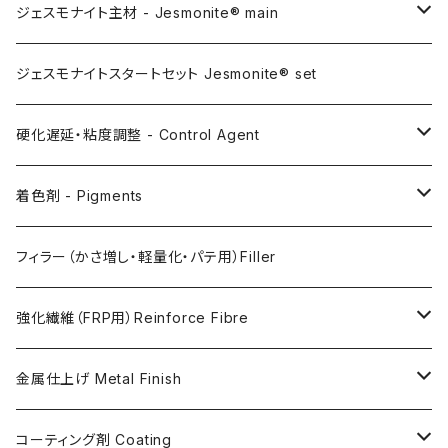
ジェスモナイト主材 - Jesmonite® main
AC100
ジェスモナイトスタートセット Jesmonite® set
AC200
硬化遅延・粘度調整 - Control Agent
AC730
Retarder（硬化遅延剤）
着色剤 - Pigments
FLEX METAL
Thixotrope for AC100（増粘・タレ止め剤）
Jesmonite製Pigments
フィラー（かさ増し・軽量化・パテ用）Filler
Softener for AC730 (粘度低下剤)
日本製Pigments
強化繊維（FRP用）Reinforce Fibre
ガラス繊維 AC100用
金属仕上げ Metal Finish
ガラス繊維 AC730用
Metal Filler (AC100用金属粉)・鉄粉
コーティング剤 Coating