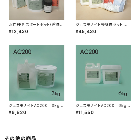
水性FRP スタートセット（首像 2
ジェスモナイト等身像セット 主
個分）
材21kg分
¥12,430
¥45,430
ジェスモナイトAC200 3kgセ
ジェスモナイトAC200 6kgセ
ット
ット
¥6,820
¥11,550
その他の商品