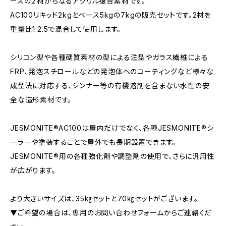
ースの２材からなるアクリル複合素材です。
AC100リキッド2kgとベース5kgの7kgの販売セットです。2材を
重量比1:2.5で混合して使用します。
シリコン型や各種硬質素材の型による注型やガラス繊維による
FRP、発泡スチロールなどの発泡体へのコーティングなど様々な
成型法に対応する、シンナー等の有機溶剤を含まない水性の安
全な造形素材です。
JESMONITE®AC100は屋内だけでなく、各種JESMONITE®シ
ーラーや塗装することで屋外でも長期設置できます。
JESMONITE®用の各種強化剤や調整剤の使用で、さらに汎用性
が広がります。
より大きいサイズは、35㎏セットと70㎏セットがございます。
▼ご希望の場合は、専用のお問い合わせフォームからご連絡くだ