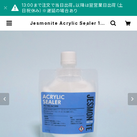
13:00まで注文で当日出荷。以降は翌営業日出荷（土
日祝休み）※遅延の場合あり
Jesmonite Acrylic Sealer 100
g（コーティング剤 100g） | Jesmo
nite® Japan【公式】オンラインショ
ップ