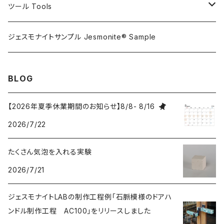
ステインプルーフコートAC100/AC730両用
ツール Tools
攪拌ブレード Mixing blade
ジェスモナイトサンプル Jesmonite® Sample
研磨 Sanding
BLOG
刷毛 Brush
【2026年夏季休業期間のお知らせ】8/8- 8/16
2026/7/22
カップ Cup
たくさん気泡を入れる実験
接着剤 Glue
2026/7/21
マスク Mask
ジェスモナイトLABの制作工程例「石脈模様のドアハ
ンドル制作工程 AC100」をリリースしました