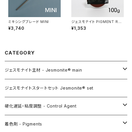
ミキシングブレード MINI
ジェスモナイト PIGMENT RED
OXIDE 100g（着色剤:レッドオ
¥3,740
¥1,353
キサイド 100g）
CATEGORY
ジェスモナイト主材 - Jesmonite® main
AC100
ジェスモナイトスタートセット Jesmonite® set
AC200
硬化遅延・粘度調整 - Control Agent
AC730
Retarder（硬化遅延剤）
着色剤 - Pigments