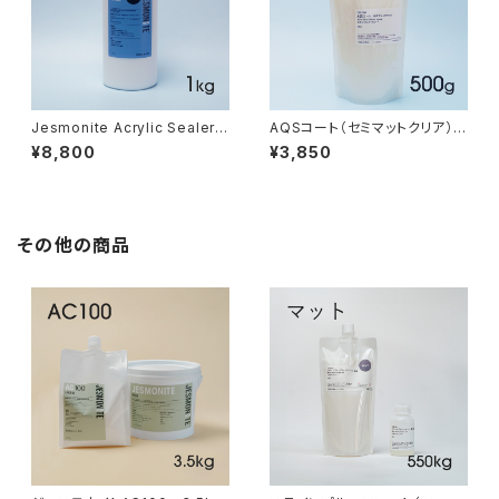
Jesmonite Acrylic Sealer g
AQSコート（セミマットクリア） 5
loss 1kg（グロス・コーティング
00g
¥8,800
¥3,850
1kg）
その他の商品