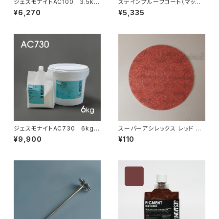
ジェスモナイトAC100 3.5kg
ステインプルーフコート（マット）
セット
550g
¥6,270
¥5,335
ジェスモナイトAC730 6kgセ
スーパーアシレックス レッド #1
ット
50 バラ売り
¥9,900
¥110