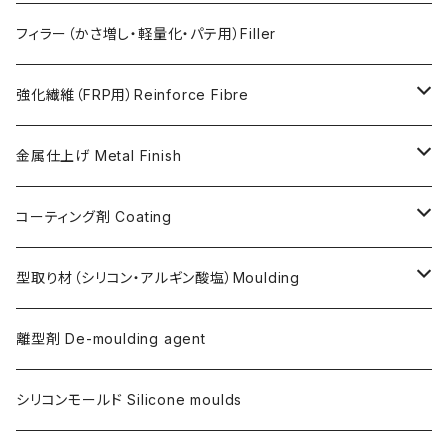
FLEX METAL
Thixotrope for AC100（増粘・タレ止め剤）
Jesmonite製Pigments
フィラー（かさ増し・軽量化・パテ用）Filler
Softener for AC730 (粘度低下剤)
日本製Pigments
強化繊維（FRP用）Reinforce Fibre
ガラス繊維 AC100用
金属仕上げ Metal Finish
ガラス繊維 AC730用
Metal Filler (AC100用金属粉)・鉄粉
コーティング剤 Coating
天然繊維 AC100/AC730共用
Flex Metal (AC730ベースの金属粉入り主材)
アクリリックシーラーAC100用
型取り材（シリコン・アルギン酸塩）Moulding
金属仕上げ副資材
AQSコートAC100用
シリコン
離型剤 De-moulding agent
フレキシガードシーラーAC730用
アルギン酸塩（アルジネート）
シリコンモールド Silicone moulds