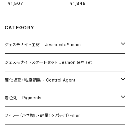
TE 100g（着色剤:白 100g）
GHT RED 100g（着色剤:赤 10
¥1,507
¥1,848
0g）
CATEGORY
ジェスモナイト主材 - Jesmonite® main
AC100
ジェスモナイトスタートセット Jesmonite® set
AC200
硬化遅延・粘度調整 - Control Agent
AC730
Retarder（硬化遅延剤）
着色剤 - Pigments
FLEX METAL
Thixotrope for AC100（増粘・タレ止め剤）
Jesmonite製Pigments
フィラー（かさ増し・軽量化・パテ用）Filler