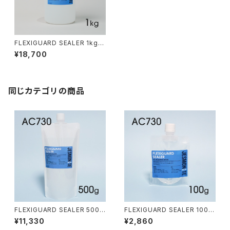
FLEXIGUARD SEALER 1kg【F
or AC730】
¥18,700
同じカテゴリの商品
FLEXIGUARD SEALER 500g
FLEXIGUARD SEALER 100g
【For AC730】
【For AC730】
¥11,330
¥2,860