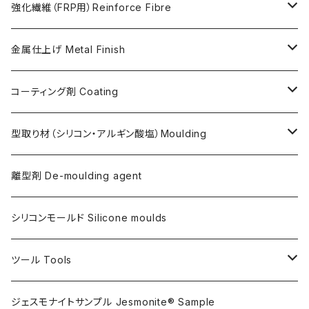
Softener for AC730 (粘度低下剤)
日本製Pigments
強化繊維（FRP用）Reinforce Fibre
ガラス繊維 AC100用
金属仕上げ Metal Finish
ガラス繊維 AC730用
Metal Filler (AC100用金属粉)・鉄粉
コーティング剤 Coating
天然繊維 AC100/AC730共用
Flex Metal (AC730ベースの金属粉入り主材)
アクリリックシーラーAC100用
型取り材（シリコン・アルギン酸塩）Moulding
金属仕上げ副資材
AQSコートAC100用
シリコン
離型剤 De-moulding agent
フレキシガードシーラーAC730用
アルギン酸塩（アルジネート）
シリコンモールド Silicone moulds
ステインプルーフコートAC100/AC730両用
ツール Tools
攪拌ブレード Mixing blade
ジェスモナイトサンプル Jesmonite® Sample