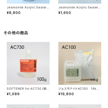
Jesmonite Acrylic Sealer 1
Jesmonite Acrylic Sealer g
kg（コーティング剤 1kg）
loss 100g（グロス・コーティン
¥8,800
¥1,650
グ 100g）
その他の商品
SOFTENER for AC730 (粘度
ジェスモナイトAC100 14kg
低下剤)100g
セット
¥1,089
¥19,800