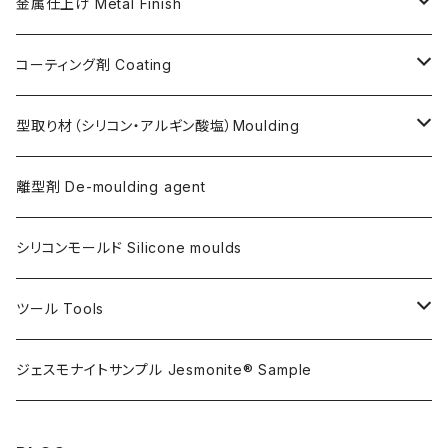
ガラス繊維 AC100用
金属仕上げ Metal Finish
ガラス繊維 AC730用
Metal Filler (AC100用金属粉)・鉄粉
コーティング剤 Coating
天然繊維 AC100/AC730共用
Flex Metal (AC730ベースの金属粉入り主材)
アクリリックシーラーAC100用
型取り材（シリコン・アルギン酸塩）Moulding
金属仕上げ副資材
AQSコートAC100用
シリコン
離型剤 De-moulding agent
フレキシガードシーラーAC730用
アルギン酸塩（アルジネート）
シリコンモールド Silicone moulds
ステインプルーフコートAC100/AC730両用
ツール Tools
攪拌ブレード Mixing blade
ジェスモナイトサンプル Jesmonite® Sample
研磨 Sanding