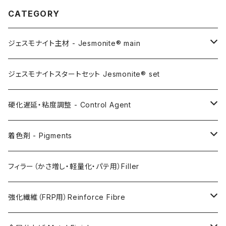
CATEGORY
ジェスモナイト主材 - Jesmonite® main
AC100
ジェスモナイトスタートセット Jesmonite® set
AC200
硬化遅延・粘度調整 - Control Agent
AC730
Retarder（硬化遅延剤）
着色剤 - Pigments
FLEX METAL
Thixotrope for AC100（増粘・タレ止め剤）
Jesmonite製Pigments
フィラー（かさ増し・軽量化・パテ用）Filler
Softener for AC730 (粘度低下剤)
日本製Pigments
強化繊維（FRP用）Reinforce Fibre