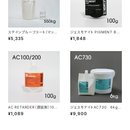
ステインプルーフコート（マット）
ジェスモナイト PIGMENT BLU
550g
E 100g（着色剤:青 100g）
¥5,335
¥1,848
AC RETARDER（遅延剤）100g
ジェスモナイトAC730 6kgセ
(For AC100/200)
ット
¥1,089
¥9,900