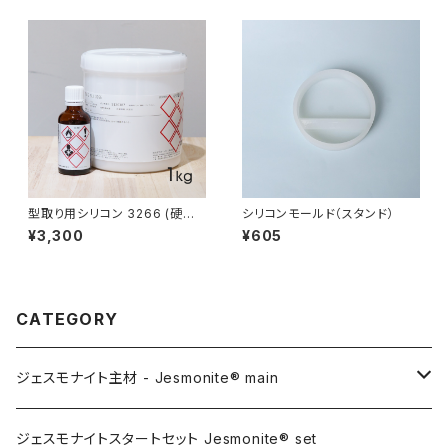
型取り用シリコン 3266 (硬化
シリコンモールド（スタンド）
剤T40付) 1kg
¥3,300
¥605
CATEGORY
ジェスモナイト主材 - Jesmonite® main
AC100
ジェスモナイトスタートセット Jesmonite® set