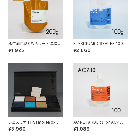
水性着色剤CWカラー イエロー
FLEXIGUARD SEALER 100g
オーカー 200g
【For AC730】
¥1,925
¥2,860
ジェスモナイトSampleBox A
AC RETARDER【For AC730】
C100
100g（遅延剤）
¥3,960
¥1,089