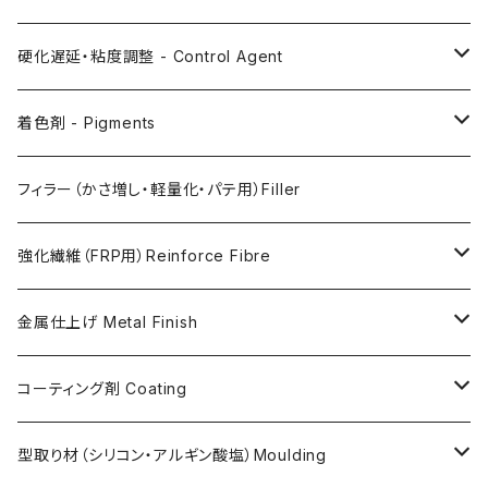
AC200
硬化遅延・粘度調整 - Control Agent
AC730
Retarder（硬化遅延剤）
着色剤 - Pigments
FLEX METAL
Thixotrope for AC100（増粘・タレ止め剤）
Jesmonite製Pigments
フィラー（かさ増し・軽量化・パテ用）Filler
Softener for AC730 (粘度低下剤)
日本製Pigments
強化繊維（FRP用）Reinforce Fibre
ガラス繊維 AC100用
金属仕上げ Metal Finish
ガラス繊維 AC730用
Metal Filler (AC100用金属粉)・鉄粉
コーティング剤 Coating
天然繊維 AC100/AC730共用
Flex Metal (AC730ベースの金属粉入り主材)
アクリリックシーラーAC100用
型取り材（シリコン・アルギン酸塩）Moulding