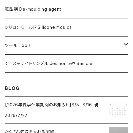
金属仕上げ副資材
AQSコートAC100用
シリコン
離型剤 De-moulding agent
フレキシガードシーラーAC730用
アルギン酸塩（アルジネート）
シリコンモールド Silicone moulds
ステインプルーフコートAC100/AC730両用
ツール Tools
攪拌ブレード Mixing blade
ジェスモナイトサンプル Jesmonite® Sample
研磨 Sanding
BLOG
刷毛 Brush
【2026年夏季休業期間のお知らせ】8/8- 8/16
2026/7/22
カップ Cup
たくさん気泡を入れる実験